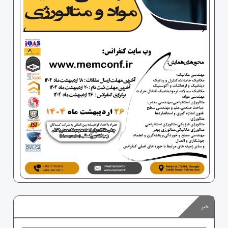
›
‹
خبر