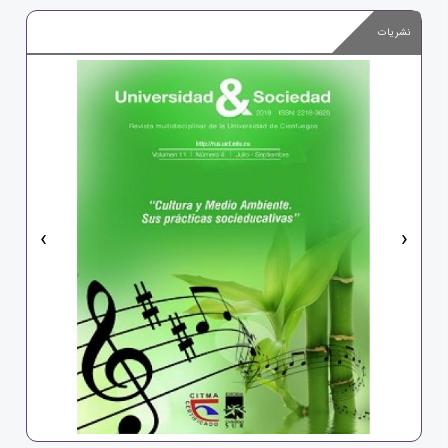
نشریات
‹
›