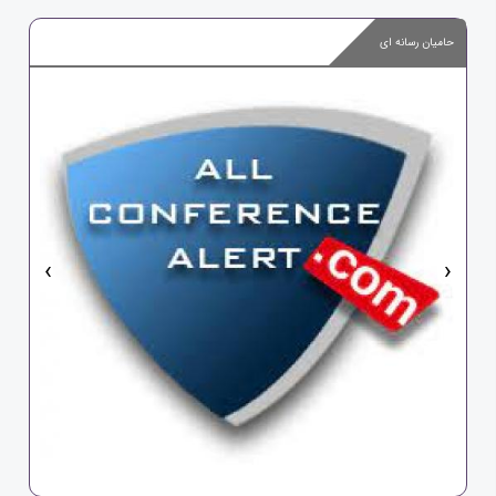
حامیان رسانه ای
‹
›