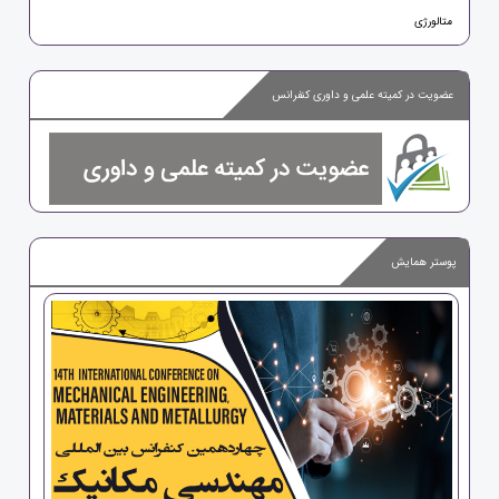
متالورژی
عضویت در کمیته علمی و داوری کنفرانس
پوستر همایش