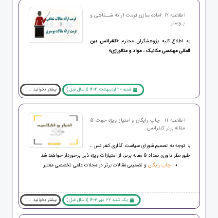
اطلاعیه 12 -آماده سازی فرمت ارائه شــفاهی و
پـوستر
به اطلاع کلیه پژوهشگران محترم
«کنفرانس بین
المللی مهندسی مکانیک ، مواد و متالورژی
»
شنبه 20 اردیبهشت 1404 (1 سال قبل )
بیشتر بخوانید ... !
اطلاعیه 11 - چاپ رایگان و امتیاز ویژه جهت 5
مقاله برتر کنفرانس
با توجه به تصمیم شورای سیاست گذاری کنفرانس ،
طبق نظر داوری تعداد 5 مقاله برتر، از امتیازات ویژه ذیل برخوردار خواهند شد :
چاپ رایگان
و تضمینی مقالات برتر در مجلات علمی تخصصی معتبر
یک شنبه 22 مهر 1403 (1 سال قبل )
بیشتر بخوانید ... !