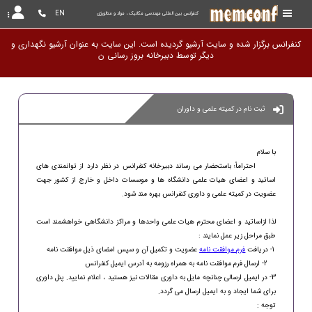
EN
کنفرانس بین المللی مهندسی مکانیک ، مواد و متالورژی
کنفرانس برگزار شده و سایت آرشیو گردیده است. این سایت به عنوان آرشیو نگهداری و
دیگر توسط دبیرخانه بروز
ثبت نام در کمیته علمی و داوران
با سلام
احتراماً؛ باستحضار می رساند دبیرخانه کنفرانس در نظر دارد از توانمندی های
اساتید و اعضای هیات علمی دانشگاه ها و موسسات داخل و خارج از کشور جهت
عضویت در کمیته علمی و داوری کنفرانس بهره مند شود.
لذا ازاساتید و اعضای محترم هیات علمی واحدها و مراکز دانشگاهی خواهشمند است
طبق مراحل زیر عمل نمایند :
1- دریافت
فرم موافقت نامه
عضویت و تکمیل آن و سپس امضای ذیل موافقت نامه
2- ارسال فرم موافقت نامه به همراه رزومه به آدرس ایمیل کنفرانس
3- در ایمیل ارسالی چنانچه مایل به داوری مقالات نیز هستید ، اعلام نمایید. پنل داوری
برای شما ایجاد و به ایمیل ارسال می گردد.
توجه :