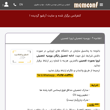
EN
کنفرانس بین المللی مهندسی مکانیک ، مواد و متالورژی
کنفرانس برگزار شده و سایت آرشیو گردیده است.
اطلاعیه 9 - بورسیه تحصیلی اروپا تضمینی
باتوجه به پتانسیل سازمان در دانشگاه های اروپایی در صورت
داشتن شرایط ذیل جهت
ادامه تحصیل رایگان بورسیه تحصیلی
اروپا
بصورت
تضمینی
باکمترین هزینه با شماره زیر ارتباط برقرار
نمائید.
ترجیحا از طریق واتساپ و تلگرام ارتباط برقرار نمایید :
: +989120884460
Tel & Whatsapp
- شرایط :
- مدارک تحصیلی حداقل فوق لیسانس کلیه رشته ها
- تنظیم رزومه CV
- مدرک زبان(نیاز نیست)
***
نکات
:
- داشتن
رزومه‌ی تحصیلی
حداقل با یک مقاله کنفرانس و یک مقاله در ژورنال