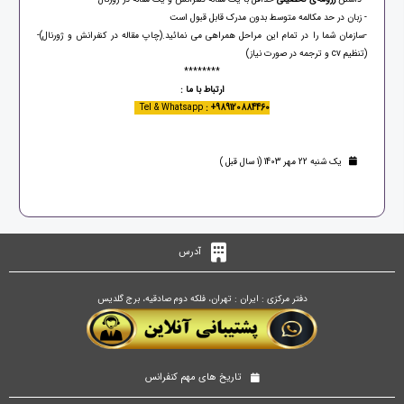
- زبان در حد مکالمه متوسط بدون مدرک قابل قبول است
-سازمان شما را در تمام این مراحل همراهی می نمائید.(چاپ مقاله در کنفرانش و ژورنال)-
(تنظیم cv و ترجمه در صورت نیاز)
********
ارتباط با ما :
Tel & Whatsapp
: +989120884460
یک شنبه 22 مهر 1403 (1 سال قبل )
آدرس
دفتر مرکزی : ایران : تهران، فلکه دوم صادقیه، برج گلدیس
تاریخ های مهم کنفرانس